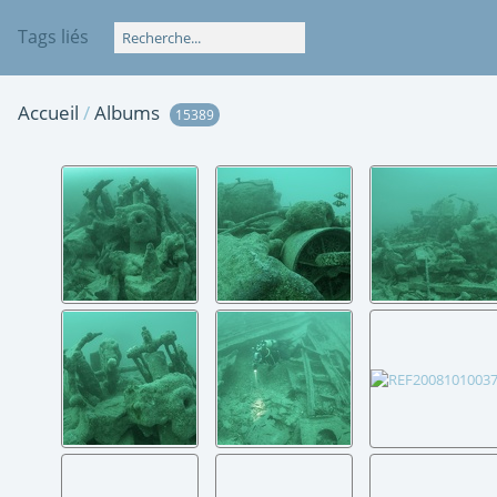
Tags liés
Accueil
/
Albums
15389