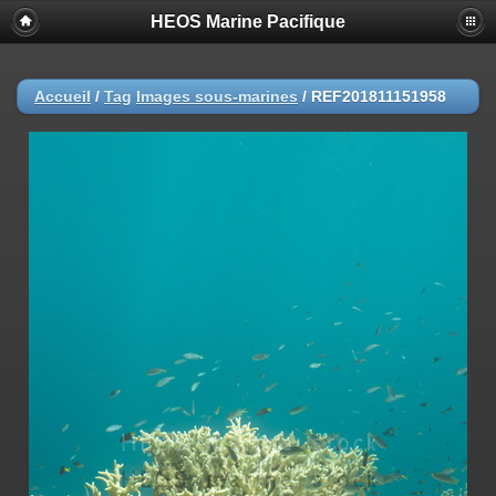
HEOS Marine Pacifique
Accueil
/
Tag
Images sous-marines
/
REF201811151958