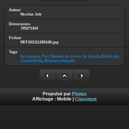
Auteur
Nicolas Job
Dimensions
7952*5304
Fichier
REF202111280108.jpg
Tags
Ile Longue
,
Parc Naturel de la mer de Corail
,
Récifs des
Chesterfield
,
Réserve intégrale
Propulsé par
Piwigo
Affichage :
Mobile
|
Classique