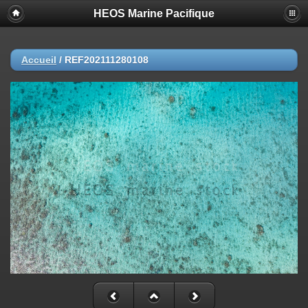
HEOS Marine Pacifique
Accueil
/
REF202111280108