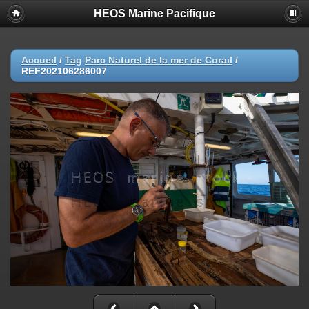
HEOS Marine Pacifique
Accueil
/
Tag
Parc Naturel de la mer de Corail
/
REF202106286007