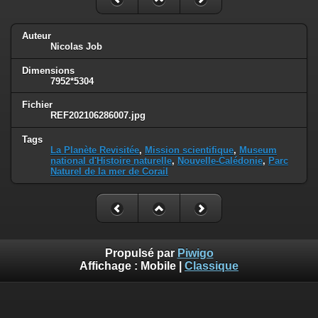
Auteur
Nicolas Job
Dimensions
7952*5304
Fichier
REF202106286007.jpg
Tags
La Planète Revisitée
,
Mission scientifique
,
Museum
national d'Histoire naturelle
,
Nouvelle-Calédonie
,
Parc
Naturel de la mer de Corail
Propulsé par
Piwigo
Affichage :
Mobile
|
Classique