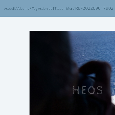
REF202209017902
Accueil
/
Albums
/
Tag
Action de l'Etat en Mer
/