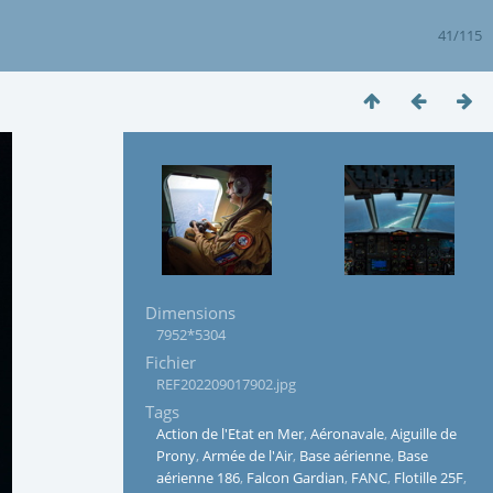
41/115
Dimensions
7952*5304
Fichier
REF202209017902.jpg
Tags
Action de l'Etat en Mer
,
Aéronavale
,
Aiguille de
Prony
,
Armée de l'Air
,
Base aérienne
,
Base
aérienne 186
,
Falcon Gardian
,
FANC
,
Flotille 25F
,