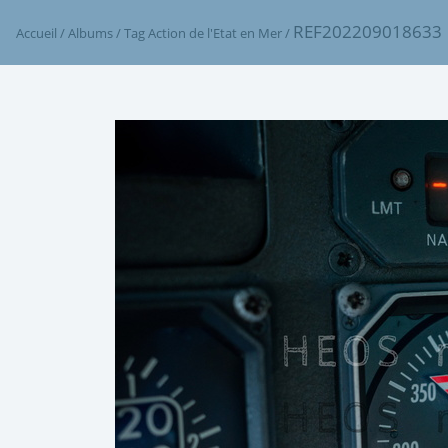
REF202209018633
Accueil
/
Albums
/
Tag
Action de l'Etat en Mer
/