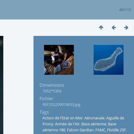
48/115
Dimensions
7952*5304
Fichier
REF202209018633.jpg
Tags
Action de l'Etat en Mer
,
Aéronavale
,
Aiguille de
Prony
,
Armée de l'Air
,
Base aérienne
,
Base
aérienne 186
,
Falcon Gardian
,
FANC
,
Flotille 25F
,