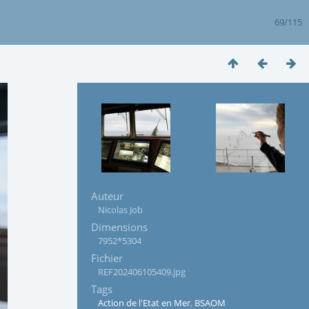
69/115
Auteur
Nicolas Job
Dimensions
7952*5304
Fichier
REF202406105409.jpg
Tags
Action de l'Etat en Mer
,
BSAOM