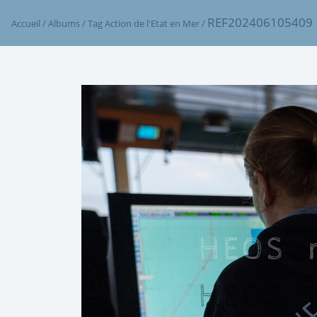
REF202406105409
Accueil
/
Albums
/
Tag
Action de l'Etat en Mer
/