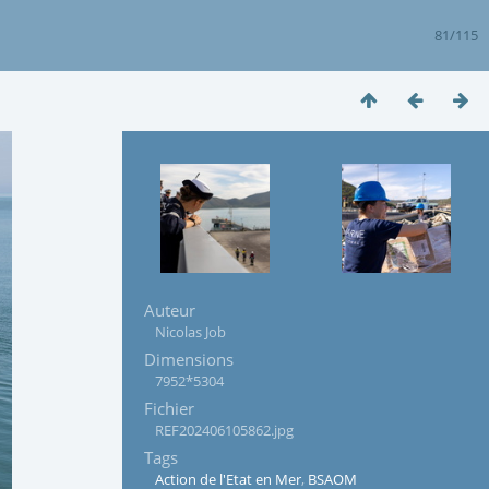
81/115
Auteur
Nicolas Job
Dimensions
7952*5304
Fichier
REF202406105862.jpg
Tags
Action de l'Etat en Mer
,
BSAOM