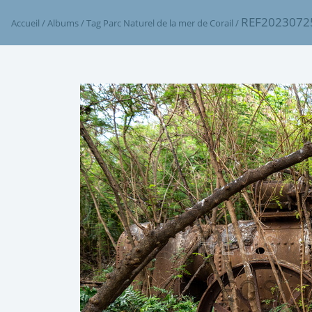
REF2023072
Accueil
/
Albums
/
Tag
Parc Naturel de la mer de Corail
/