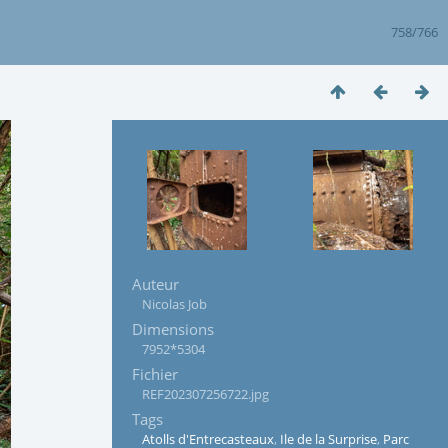
758/766
Auteur
Nicolas Job
Dimensions
7952*5304
Fichier
REF202307256722.jpg
Tags
Atolls d'Entrecasteaux
,
Ile de la Surprise
,
Parc