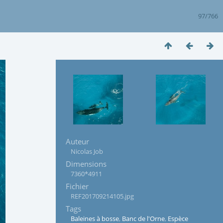
97/766
Auteur
Nicolas Job
Dimensions
7360*4911
Fichier
REF201709214105.jpg
Tags
Baleines à bosse
,
Banc de l'Orne
,
Espèce