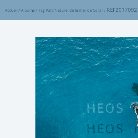
REF2017092
Accueil
/
Albums
/
Tag
Parc Naturel de la mer de Corail
/