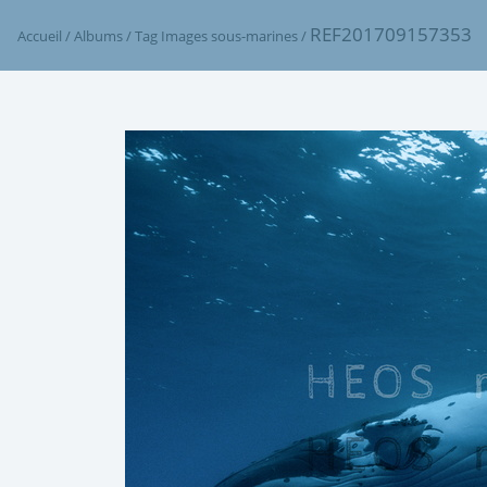
REF201709157353
Accueil
/
Albums
/
Tag
Images sous-marines
/