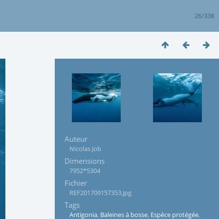
26/338
Auteur
Nicolas Job
Dimensions
7952*5304
Fichier
REF201709157353.jpg
Tags
Antigonia
,
Baleines à bosse
,
Espèce protégée
,