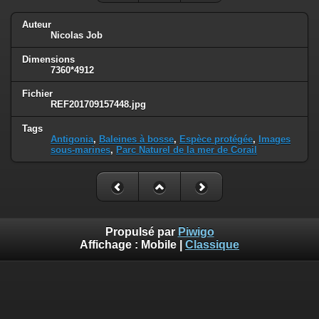
Auteur
Nicolas Job
Dimensions
7360*4912
Fichier
REF201709157448.jpg
Tags
Antigonia
,
Baleines à bosse
,
Espèce protégée
,
Images
sous-marines
,
Parc Naturel de la mer de Corail
Propulsé par
Piwigo
Affichage :
Mobile
|
Classique