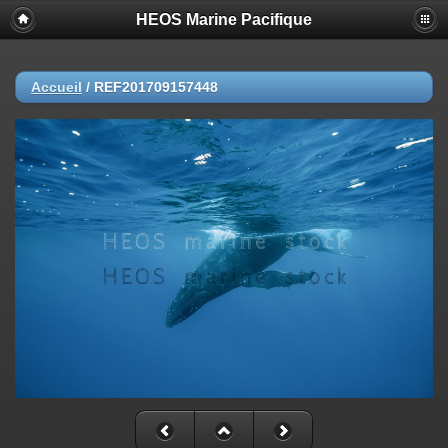
HEOS Marine Pacifique
Accueil
/
REF201709157448