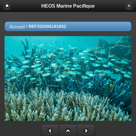
HEOS Marine Pacifique
Accueil
/
REF202006181852