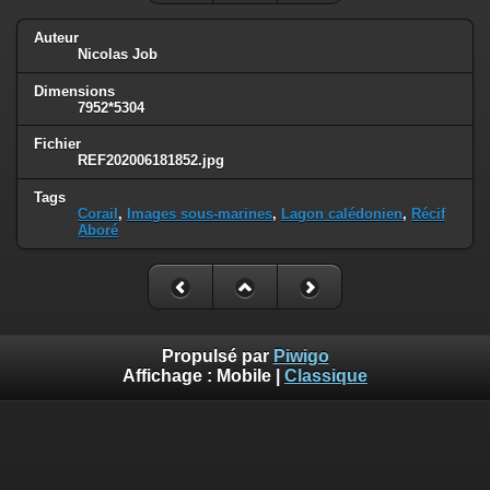
Auteur
Nicolas Job
Dimensions
7952*5304
Fichier
REF202006181852.jpg
Tags
Corail
,
Images sous-marines
,
Lagon calédonien
,
Récif
Aboré
Propulsé par
Piwigo
Affichage :
Mobile
|
Classique