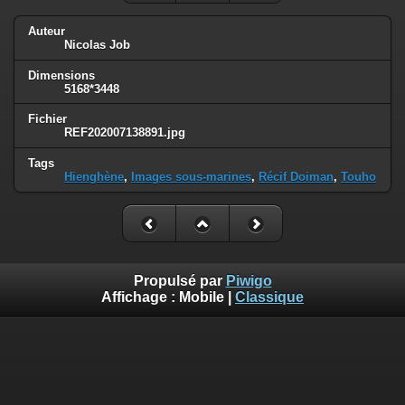
Auteur
Nicolas Job
Dimensions
5168*3448
Fichier
REF202007138891.jpg
Tags
Hienghène
,
Images sous-marines
,
Récif Doiman
,
Touho
Propulsé par
Piwigo
Affichage :
Mobile
|
Classique