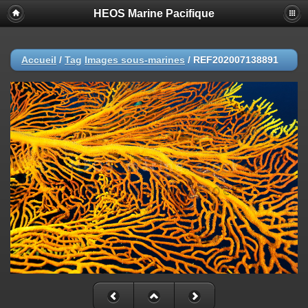
HEOS Marine Pacifique
Accueil
/
Tag
Images sous-marines
/
REF202007138891