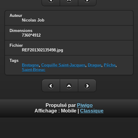
Auteur
Nicolas Job
Dimensions
7360*4912
Fichier
REF201302135498.jpg
Tags
Bretagne
,
Coquille Saint-Jacques
,
Drague
,
Pêche
,
Saint-Brieuc
Propulsé par
Piwigo
Affichage :
Mobile
|
Classique