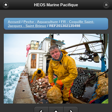
HEOS Marine Pacifique
Accueil
/
Peche - Aquaculture
/
FR - Coquille Saint-
Jacques - Saint Brieuc
/
REF201302135498