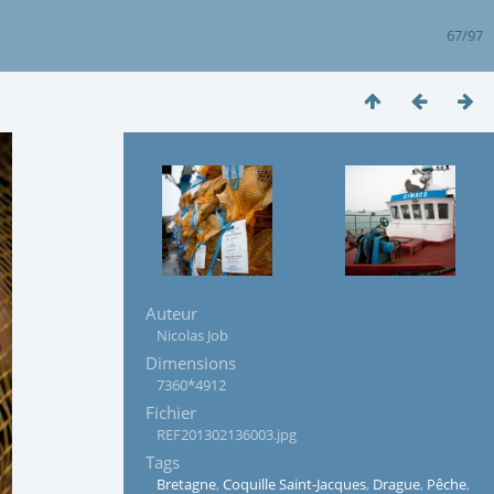
67/97
Auteur
Nicolas Job
Dimensions
7360*4912
Fichier
REF201302136003.jpg
Tags
Bretagne
,
Coquille Saint-Jacques
,
Drague
,
Pêche
,