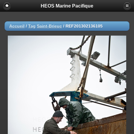
HEOS Marine Pacifique
Accueil
/
Tag
Saint-Brieuc
/
REF201302136105