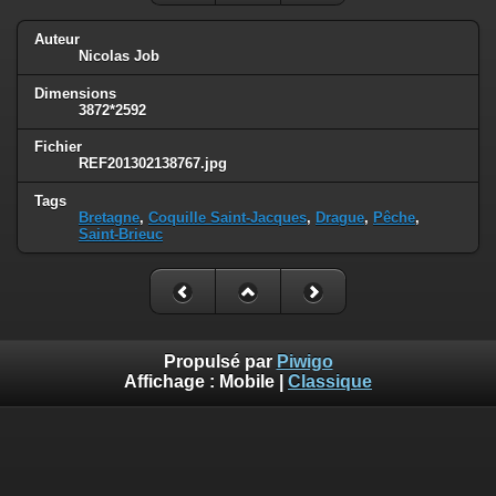
Auteur
Nicolas Job
Dimensions
3872*2592
Fichier
REF201302138767.jpg
Tags
Bretagne
,
Coquille Saint-Jacques
,
Drague
,
Pêche
,
Saint-Brieuc
Propulsé par
Piwigo
Affichage :
Mobile
|
Classique