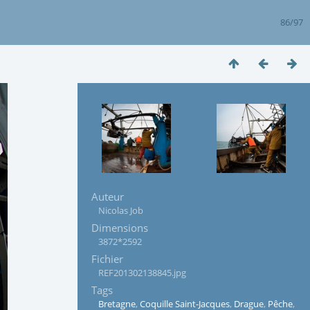
86/97
Auteur
Nicolas Job
Dimensions
3872*2592
Fichier
REF201302138845.jpg
Tags
Bretagne
,
Coquille Saint-Jacques
,
Drague
,
Pêche
,