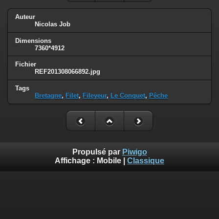
Auteur
Nicolas Job
Dimensions
7360*4912
Fichier
REF201308066892.jpg
Tags
Bretagne
,
Filet
,
Fileyeur
,
Le Conquet
,
Pêche
Propulsé par
Piwigo
Affichage :
Mobile
|
Classique